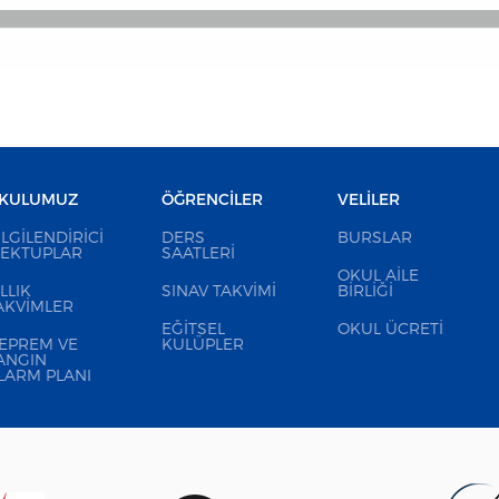
KULUMUZ
ÖĞRENCILER
VELILER
ILGILENDIRICI
DERS
BURSLAR
EKTUPLAR
SAATLERI
OKUL AILE
ILLIK
SINAV TAKVIMI
BIRLIĞI
AKVIMLER
EĞITSEL
OKUL ÜCRETI
EPREM VE
KULÜPLER
ANGIN
LARM PLANI