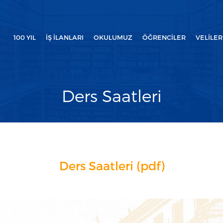
100 YIL
İŞ İLANLARI
OKULUMUZ
ÖĞRENCILER
VELILER
Ders Saatleri
Ders Saatleri (pdf)