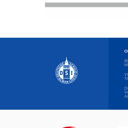
O
B
M
Y
T
D
Y
A