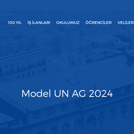
100 YIL
İŞ İLANLARI
OKULUMUZ
ÖĞRENCILER
VELILER
Model UN AG 2024