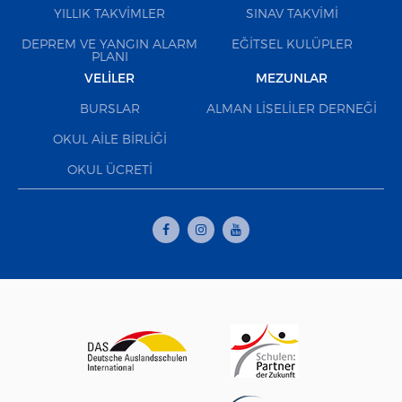
YILLIK TAKVIMLER
SINAV TAKVIMI
DEPREM VE YANGIN ALARM
EĞITSEL KULÜPLER
PLANI
VELILER
MEZUNLAR
BURSLAR
ALMAN LISELILER DERNEĞI
OKUL AILE BIRLIĞI
OKUL ÜCRETI